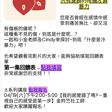
只有身體的疼痛才算
暴力
您是否曾經在感情中感
受到痛苦無比、卻又沒
有傷痕的痛呢？
這種看不見的傷，到底是什麼呢...？
一起和小金老師及Cindy來探討~到底「什麼是冷
暴力」吧！
也希望觀看完影片的大家，能夠協助填寫回饋表
單
第一集回饋表→
點我填寫
非常感謝您的支持！！
⚓系列講座
點我報名
04/19(六)下午2:00-5:00【我的感覺錯了嗎?－重
視自己的感受是第一步】金羚竺社工師
歡迎大家踴躍報名！