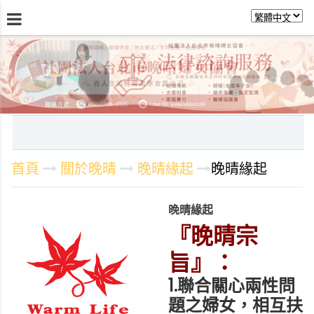
最新消息
關於晚晴
日常服務
課程活動報
首頁
關於晚晴
晚晴緣起
晚晴緣起
晚晴緣起
『晚晴宗
旨』：
1.聯合關心兩性問
題之婦女，相互扶