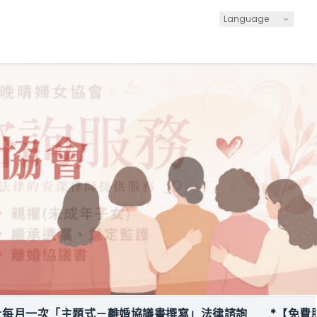
Language
一次「主題式－離婚協議書撰寫」法律諮詢
*【免費服務】