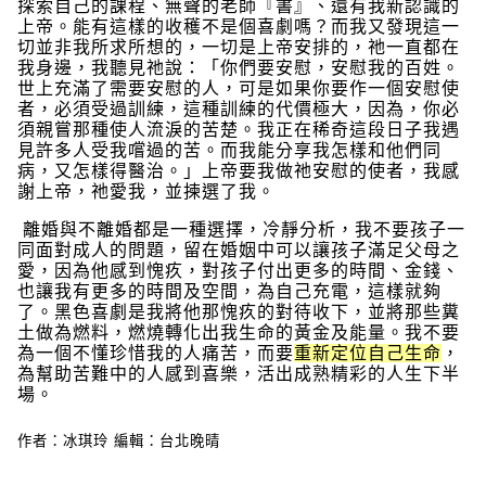
探索自己的課程、無聲的老師『書』、還有我新認識的
上帝。能有這樣的收穫不是個喜劇嗎？而我又發現這一
切並非我所求所想的，一切是上帝安排的，祂一直都在
我身邊，我聽見祂說：「你們要安慰，安慰我的百姓。
世上充滿了需要安慰的人，可是如果你要作一個安慰使
者，必須受過訓練，這種訓練的代價極大，因為，你必
須親嘗那種使人流淚的苦楚。我正在稀奇這段日子我遇
見許多人受我嚐過的苦。而我能分享我怎樣和他們同
病，又怎樣得醫治。」上帝要我做祂安慰的使者，我感
謝上帝，祂愛我，並揀選了我。
離婚與不離婚都是一種選擇，冷靜分析，我不要孩子一
同面對成人的問題，留在婚姻中可以讓孩子滿足父母之
愛，因為他感到愧疚，對孩子付出更多的時間、金錢、
也讓我有更多的時間及空間，為自己充電，這樣就夠
了。黑色喜劇是我將他那愧疚的對待收下，並將那些糞
土做為燃料，燃燒轉化出我生命的黃金及能量。我不要
為一個不懂珍惜我的人痛苦，而要
重新定位自己生命
，
為幫助苦難中的人感到喜樂，活出成熟精彩的人生下半
場。
作者：冰琪玲 編輯：台北晚晴