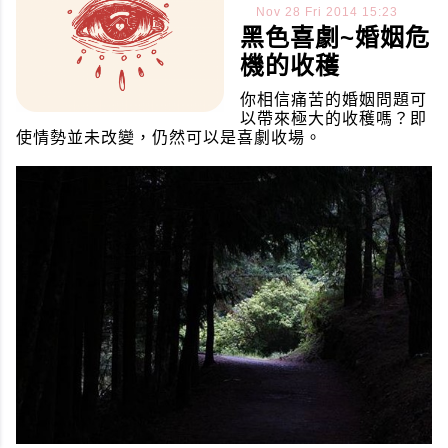
Nov
28
Fri
2014
15:23
黑色喜劇~婚姻危
機的收穫
你相信痛苦的婚姻問題可
以帶來極大的收穫嗎？即
使情勢並未改變，仍然可以是喜劇收場。