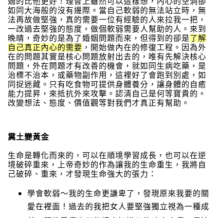
過的比他更好！理智上雖然可以這樣想，內心的空洞卻
如同大海般的沒有邊際。當自己軟弱的無法站立時，無
法再故做堅強，真的需要一位有經驗的人來拉我一把，
一改過去堅強的態度，做個軟弱需要人幫助的人。來到
晚晴，奇妙的是為了婚姻問題而來，但得到的卻是
了解
自己真正內心的需要
，開始做內在的修復工程。因為外
在的問題其實是核心問題放射出去的，唯有先解決核心
問題，外在問題才有改善的機會，就如同生病吃藥，是
治標不治本，或藥物副作用，這裡好了會跑到別處，如
同捉迷藏。只有吃食物可提供身體養分，讓身體的自癒
能力提昇，來抵抗外來攻擊。認清自己是何等寶貴的。
改變想法、態度、價值觀等對我們才真正有幫助。
糞土變黃金
生命是轉化而來的，可以在順境學習成長，也可以在逆
境破碎重來，上帝奇妙的作為讓我的生命重生，我將自
己破碎、重來，才發現生命強大的張力：
學會軟弱～我的生命更謙卑了，發現原來我要的關
愛在裡面！過去的我把女人要堅強獨立視為一種成