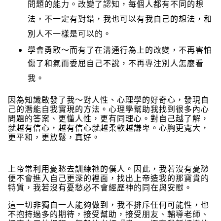
問題的能力。改變了認知，每個人都有不同的想
法，不一定有對錯，我也可以有我自己的想法，和
別人不一樣是可以的。
學會勇敢～而有了在溝通行為上的改變，不再害怕
傷了和氣而委屈自己不說，不再專注別人怎麼看
我。
因為知識啟發了我～對人性、心理學的好奇心，發現自
己的潛能自我實現的方法。心理學幫助我找到很多內心
問題的答案、更懂人性，更有同理心。對自己越了解，
就越有信心，越有信心就越柔軟越謙卑。心胸更寬大，
更平和，更放鬆，真好。
上帝常利用憂愁去訓練祂的僕人。因此，我若沒有憂愁
便不會進入自己更深的裡面，找出上帝造我的那寶貴的
特質，我若沒有憂愁必不會經歷神的同在與安慰。
這一切非獨自一人能夠做到，我不排斥任何可能性，也
不抱持過多的期待，接受幫助，接受朋友、輔導老師、