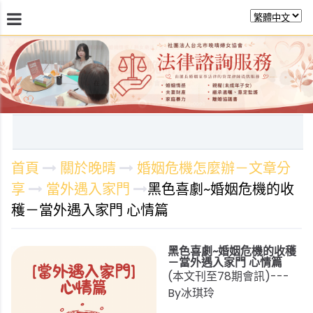
最新消息
關於晚晴
日常服務
課程活動報
首頁
關於晚晴
婚姻危機怎麼辦－文章分
享
當外遇入家門
黑色喜劇~婚姻危機的收
穫－當外遇入家門 心情篇
黑色喜劇~婚姻危機的收穫
－當外遇入家門 心情篇
(本文刊至78期會訊)---
By冰琪玲