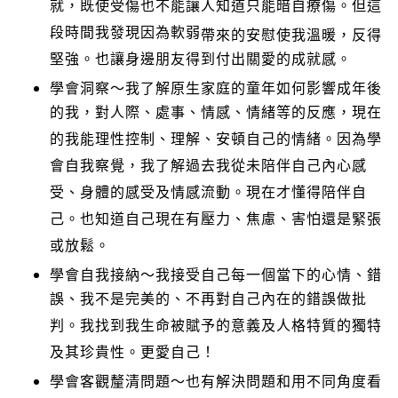
就，既使受傷也不能讓人知道只能暗自療傷。但這
段時間我發現因為軟弱
帶來的安慰使我溫暖，反得
堅強。也讓身邊朋友得到付出關愛的成就感。
學會洞察～我了解原生家庭的童年如何影響成年後
的我，對人際、處事、情感、情緒等的反應，現在
的我能理性控制、理解、安頓自己的情緒。因為學
會自我察覺，我了解過去我從未陪伴自己內心感
受、身體的感受及情感流動。現在才懂得陪伴自
己。也知道自己現在有壓力、焦慮、害怕還是緊張
或放鬆。
學會自我接納～我接受自己每一個當下的心情、錯
誤、我不是完美的、不再對自己內在的錯誤做批
判。我找到我生命被賦予的意義及人格特質的獨特
及其珍貴性。更愛自己！
學會客觀釐清問題～也有解決問題和用不同角度看