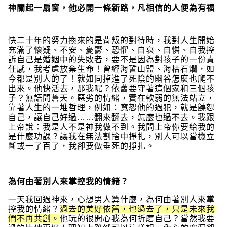
神關起一扇窗，他必開一條新路，凡相信的人便為有福
快二十年的努力換來的是背叛的對待時，我對人生開始
充滿了懷疑、不安、憂鬱、恐懼、自哀、自憐、自我控
訴自己是婚姻中的失敗者，要不是因為對孩子的一份責
任感，我考慮放棄生命！曾經海誓山盟、海枯石爛，如
今都是別人的了！就如同掉進了死陰的幽谷怎麼也爬不
出來。他快活去，那我呢？依舊要守著這個家和三個孩
子？無語問蒼天。惡劣的情緒，實在軟弱的無法站立，
靠著人生的一堆哲理，例如：寬恕他的過犯，就是饒恕
自己，讓自己好過……翻來翻去，怎麼也過不去。我跟
上帝說：我是人不是神我做不到。我問上帝你要給我的
是什麼功課？讓我在無法割捨中掙扎，別人可以當機立
斷或一了百了，我卻要做垂死的掙扎。
為何由著別人來掌控我的情緒？
一天我回過神來，心想男人算什麼，為何由著別人來掌
控我的情緒？
過去的美好依舊，也過去了，只是未來我
們不再共創。
他玩的很開心我為何折磨自己？當然我要