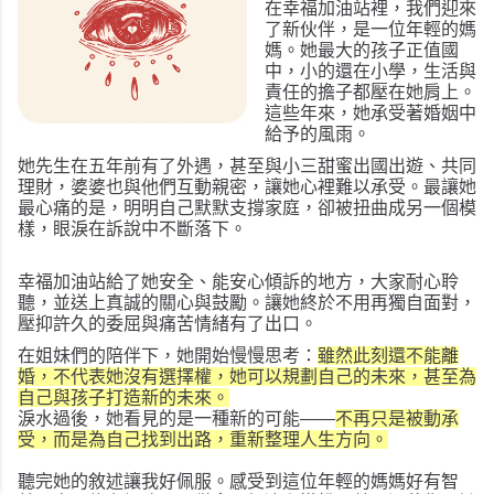
在幸福加油站裡，我們迎來
了新伙伴，是一位年輕的媽
媽。她最大的孩子正值國
中，小的還在小學，生活與
責任的擔子都壓在她肩上。
這些年來，她承受著婚姻中
給予的風雨。
她先生在五年前有了外遇，甚至與小三甜蜜出國出遊、共同
理財，婆婆也與他們互動親密，讓她心裡難以承受。最讓她
最心痛的是，明明自己默默支撐家庭，卻被扭曲成另一個模
樣，眼淚在訴說中不斷落下。
幸福加油站給了她安全、能安心傾訴的地方，大家耐心聆
聽，並送上真誠的關心與鼓勵。讓她終於不用再獨自面對，
壓抑許久的委屈與痛苦情緒有了出口。
在姐妹們的陪伴下，她開始慢慢思考：
雖然此刻還不能離
婚，不代表她沒有選擇權，她可以規劃自己的未來，甚至為
自己與孩子打造新的未來。
淚水過後，她看見的是一種新的可能——
不再只是被動承
受，而是為自己找到出路，重新整理人生方向。
聽完她的敘述讓我好佩服。感受到這位年輕的媽媽好有智