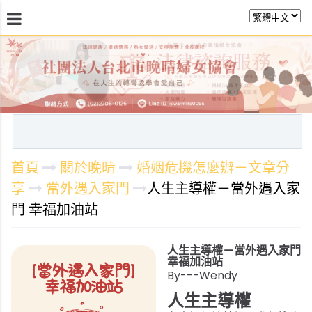
最新消息
關於晚晴
日常服務
課程活動報
首頁
關於晚晴
婚姻危機怎麼辦－文章分
享
當外遇入家門
人生主導權－當外遇入家
門 幸福加油站
人生主導權－當外遇入家門
幸福加油站
By---Wendy
人生主導權