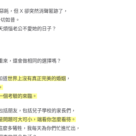
惡耗，但 X 卻突然消聲匿跡了，
一切如昔。
天煩惱老公不愛她的日子？
重來，還會做相同的選擇嗎？
知道
世界上沒有真正完美的婚姻
，
，
一個考驗的來臨。
包括朋友，包括兒子學校的家長們，
是問題可大可小，端看你怎麼看待。
這麼多犧牲，我每天為你們忙進忙出，