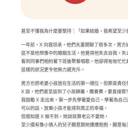
甚至不懂我為什麼要堅持：「如果結婚，我希望至少
一年前，X 向我坦承，他們夫妻間聊了很多次，男方
這不是他想像中的婚姻生活，他覺得他失去自我，失
看到同事們相約著下班後聚餐唱歌，他卻得匆匆忙忙
這樣的狀況更令他無力感充斥。
男方也把老婆小孩放在生活的第一順位，但那是責任
X
說，他們甚至談到了小孩歸屬，贍養費，要直接簽
我鼓勵 X 走出來，第一步先學著愛自己，學著為自
可以的話，放棄小孩才能得到真正的幸福，
但我知道 X 做不到，她說就算老公不愛她，
至少還有像小情人的兒子願意跟她摟摟抱抱，願意每