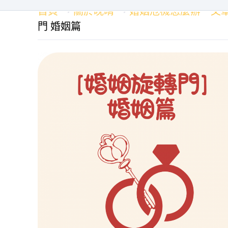
首頁
關於晚晴
婚姻危機怎麼辦－文
門 婚姻篇