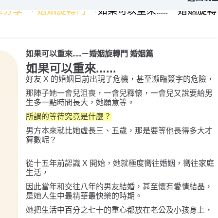
章分享
婚姻旋轉門
如果可以重來......－婚姻旋轉
如果可以重來......－婚姻旋轉門 婚姻篇
如果可以重來
......
好友 X 的婚姻日前出現了危機，甚至瀕臨簽字的危險，
那陣子她一會兒沮喪，一會兒釋懷，一會兒又說要給男
生多一點時間長大，她願意等。
所謂的等待究竟是什麼？
男方本來就比她虛長三、五歲，那是要等他長得多大才
算數呢？
從十五年前認識 X 開始，她就極度嚮往婚姻，嚮往家庭
生活，
因此當年和交往八年的男友結婚，甚至懷有愛情結晶，
是她人生中最精華最快樂的時期。
她把生活中百分之七十的重心都放在老公及小孩身上，