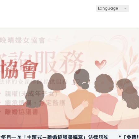
Language
次「主題式－離婚協議書撰寫」法律諮詢
*【免費服務】關