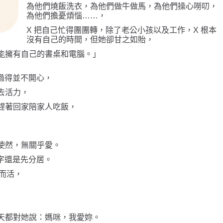
為他們燒飯洗衣，為他們做牛做馬，為他們操心嘮叨，
為他們擔憂煩惱……，
X
把自己忙得團團轉，除了老公小孩以及工作，X 根本
沒有自己的時間，但她卻甘之如貽，
能擁有自己的書桌和電腦。」
過得並不開心，
去活力，
趕著回家陪家人吃飯，
使然，無關乎愛。
字還是先分居。
己而活，
天都對她說：媽咪，我愛妳。