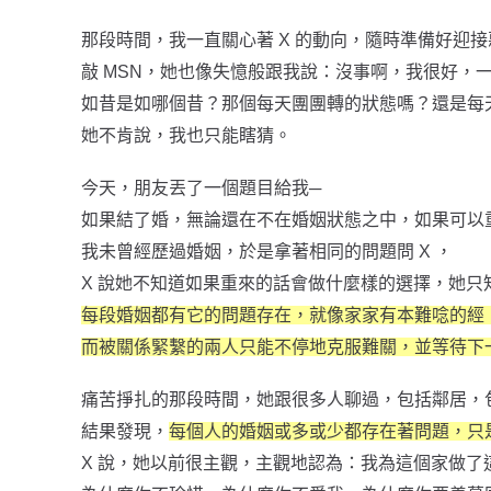
那段時間，我一直關心著 X 的動向，隨時準備好迎接
敲 MSN，她也像失憶般跟我說：沒事啊，我很好，
如昔是如哪個昔？那個每天團團轉的狀態嗎？還是每
她不肯說，我也只能瞎猜。
今天，朋友丟了一個題目給我─
如果結了婚，無論還在不在婚姻狀態之中，如果可以
我未曾經歷過婚姻，於是拿著相同的問題問 X ，
X
說她不知道如果重來的話會做什麼樣的選擇，她只
每段婚姻都有它的問題存在，就像家家有本難唸的經
而被關係緊繫的兩人只能不停地克服難關，並等待下
痛苦掙扎的那段時間，她跟很多人聊過，包括鄰居，
結果發現，
每個人的婚姻或多或少都存在著問題，只
X
說，她以前很主觀，主觀地認為：我為這個家做了