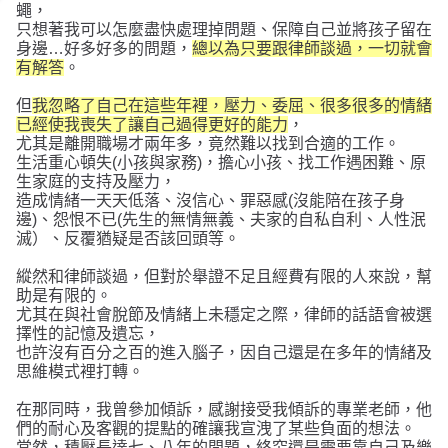
蠅，
只想著我可以怎麼盡快處理掉問題、保障自己並將孩子留在
身邊…好多好多的問題，
總以為只要跟律師談過，一切就會
有解答
。
但
我忽略了自己在這些年裡，壓力、委屈、很多很多的情緒
已經使我喪失了讓自己過得更好的能力
，
尤其是離開職場才兩年多，竟然難以找到合適的工作。
生活重心頓失(小孩與家務)，擔心小孩、找工作遇困難、原
生家庭的支持及壓力，
造成情緒一天天低落、沒信心、罪惡感(沒能陪在孩子身
邊)、怨恨不已(先生的無情無義、夫家的自私自利、人性泯
滅）、反覆猶疑是否該回頭等。
縱然和律師談過，但對於舉證不足且經費有限的人來說，幫
助是有限的。
尤其在與社會脫節及情緒上未穩定之際，律師的話語會被選
擇性的記憶及遺忘，
也許沒有百分之百的進入腦子，因自己還是在多年的情緒及
思維模式裡打轉。
在那同時，我曾參加傾訴，感謝接受我傾訴的專業老師，他
們的耐心及客觀的提點的確讓我宣洩了某些負面的想法。
當然，積壓長達七、八年的問題，終究還是需要靠自己及樂