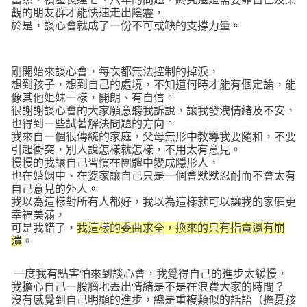
觀的朋友群才能快速走出陰霾，
於是，談心會就成了一份不可或缺的支撐力量。
剛開始來談心會，每次都無法控制的掉淚，
想到孩子，想到自己的處境，不知道何時才能有個定論，能
像其他姐妹一樣，開朗、有自信。
很謝謝談心會的大家願意聽我訴說，讓我發洩情緒及不安，
也得到一些試著解決問題的方向。
我來自一個很傳統的家庭，父母無形中教導我要隨和，不要
引起衝突，別人說怎樣就怎樣，不用太有意見。
慢慢的我讓自己習慣在團體中變成隱形人，
也在婚姻中、在婆家讓自己只是一個會默默忍耐而不會太有
自己意見的外人。
我以為這樣對所有人都好，我以為這樣就可以讓我的家庭更
幸福美滿，
可是我錯了，
我這樣的委曲求全，換來的只有指責還有崩
潰
。
一度我有點害怕來到談心會，我覺得自己的進步太緩慢，
我擔心自己一股腦地丟出情緒是不是在浪費大家的時間？
沒有感覺到自己明顯的進步，總是重複類似的話語（擔憂孩