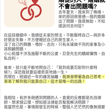
不會出問題嗎
?
去年夏天，我來到了晚晴。
來的原因很普通—我的婚姻
出了問題，我很無助，不知
道該何去何從?
在這段婚姻中，我順從夫家的想法，不斷壓榨自己—與許多
好朋友失聯，不方便親近自己的原生家人，
沒了自己的興趣、嗜好、志向，只有永遠做不完的家事及小
孩照顧問題，
小心抵擋干涉及施壓不斷的公婆，忍受先生的驕縱懶惰、自
私自利。
後來，就只能不斷地問自己：「我到底要忍耐到什麼時
候?」深恐我就要這樣悲哀地過一生。
而現在，經過近一年的痛苦抽離，
我漸漸學著為自己思考，
漸漸了解到我只能靠自己，這才是唯一的出路！
我相信，有許多剛遇到問題的人，直覺的反應都是先找律
師，想求個公理，想知道法律能否幫我解決問題？
我當然也是，事情剛發生的時候，整個人茫茫然的像無頭蒼