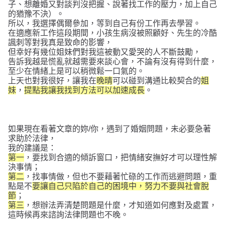
子、想離婚又對談判沒把握、說著找工作的壓力，加上自己
的猶豫不決）。
所以，我選擇偶爾參加，等到自己有份工作再去學習。
在適應新工作這段期間，小孩生病沒被照顧好、先生的冷酷
諷刺等對我真是致命的影響，
但幸好有幾位姐妹們對我這被動又愛哭的人不斷鼓勵，
告訴我越是慌亂就越需要來談心會，不論有沒有得到什麼，
至少在情緒上是可以稍微鬆一口氣的。
上天也對我很好，讓我在
晚晴
可以碰到溝通比較契合的
姐
妹
，
提點我讓我找到方法可以加速成長
。
如果現在看著文章的妳/你，遇到了婚姻問題，未必要急著
求助於法律，
我的建議是：
第一
，要找到合適的傾訴窗口，把情緒安撫好才可以理性解
決事情；
第二
，找事情做，但也不要藉著忙碌的工作而逃避問題，重
點是不
要讓自己只陷於自己的困境中，努力不要與社會脫
節
；
第三
，想辦法弄清楚問題是什麼，才知道如何應對及處置，
這時候再來諮詢法律問題也不晚。