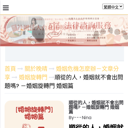
最新消息
關於晚晴
日常服務
課程活動報
首頁
關於晚晴
婚姻危機怎麼辦－文章分
享
婚姻旋轉門
順從的人，婚姻就不會出問
題嗎? －婚姻旋轉門 婚姻篇
順從的人，婚姻就不會出問
題嗎? －婚姻旋轉門 婚姻
篇
By---Nina
順從的人，婚姻就