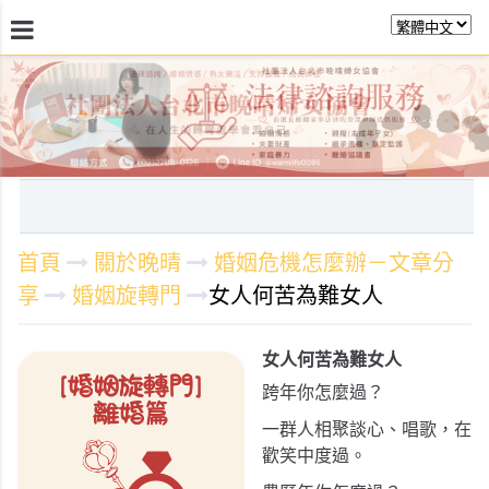
最新消息
關於晚晴
日常服務
課程活動報
首頁
關於晚晴
婚姻危機怎麼辦－文章分
享
婚姻旋轉門
女人何苦為難女人
女人何苦為難女人
跨年你怎麼過？
一群人相聚談心、唱歌，在
歡笑中度過。