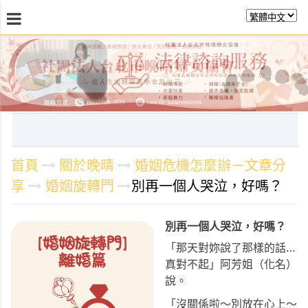
最新消息
關於晚晴
日常服務
課程活動報
首頁
關於晚晴
婚姻危機怎麼辦－文章分
享
婚姻旋轉門
別再一個人哭泣，好嗎？
別再一個人哭泣，好嗎？
「那天對妳說了那樣的話…
真對不起」阿芳姐（化名）
說。
「沒關係啦～別放在心上～