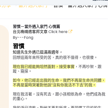
章分享
當外遇入家門
習慣－當外遇入家門 心情
習慣－當外遇入家門 心情篇
台北晚晴痞客邦文章
Click here
By---Fong
習慣
知道先生外遇已屆滿兩週年，
回想這兩年來所受的苦，真的很不值得，也很傻。
現在我已經能夠坦然面對，接受事實
，不再吵架、跟
蹤、窺探。
如今，他已經走出我的生命，我們不再是生命共同體，
不再是當時哭著對他說“沒有你我活不下去”的我。
現在我活著，沒有死去，跟小孩相依為命，他們成為我
的重心。
我的淚已流乾，對他不再有所求，更習慣了目前的生