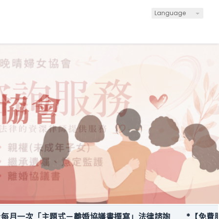
Language
一次「主題式－離婚協議書撰寫」法律諮詢
*【免費服務】