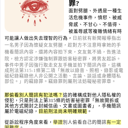
罪?
面對劈腿、外遇是一種生
活危機事件，憤怒、被威
脅感、不甘心、不值得、
被羞辱感等複雜情緒有時
可能讓人做出失去理智的行為，
日前就有新聞報導指出
一名男子因為懷疑女友劈腿，趁對方不注意時拿她的手
機看簡訊內容，還將內容拍下來，女友氣不過，告進法
院，檢方認定涉嫌強制罪跟妨害秘密罪，將男友起訴。
事件中男子因強行取走女友手機並拍下簡訊內容，
這構
成刑法第315-1條第二項「無故以錄音、照相、
錄影或電
磁紀錄竊錄他人非公開之活動、言論、談話或身體隱私
部位。」的竊錄罪。竊錄罪則屬刑法妨礙秘密罪章。
那
偷看別人簡訊有犯法嗎？
這的確構成對他人隱私權的
侵犯，只是刑法上第315條的妨害祕密罪「無故開拆或
其他方式開封之封緘信函、文書或圖畫者」，手機簡訊
屬於電磁紀錄，
目前刑法尚未明確規範
。
從訴訟程序角度來看，
舉證
別人偷看自己的簡訊
有一定
困難度
。