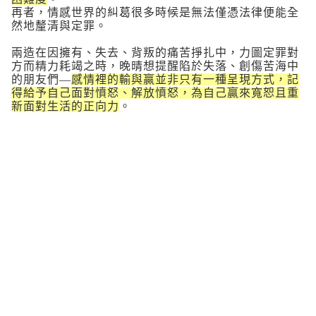
再者，情感世界的糾葛很多時候是無法僅憑法律便能全
然地釐清與定罪。
兩造在因擁有、失去、背叛的痛苦掙扎中，力圖定罪對
方而精力耗竭之時，晚晴想提醒陷於失落、創傷苦海中
的朋友們—
感情裡的輸與贏並非只有一種呈現方式，記
得給予自己面對憤怒、解放憤怒，為自己贏來寬恕且重
新面對生活的正向力
。