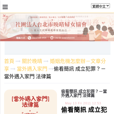
最新消息
關於晚晴
日常服務
課程活動報
首頁
關於晚晴
婚姻危機怎麼辦－文章分
享
當外遇入家門
偷看簡訊 成立犯罪？－
當外遇入家門 法律篇
偷看簡訊 成立犯罪？－當
外遇入家門 法律篇
May
13
Fri
2011
12:53
偷看簡訊
成立犯