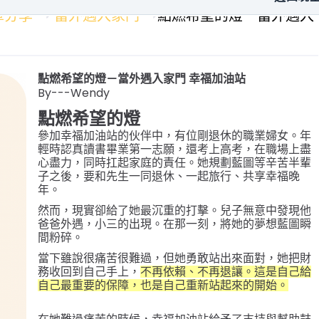
章分享
當外遇入家門
點燃希望的燈－當外遇入
點燃希望的燈－當外遇入家門 幸福加油站
By---Wendy
點燃希望的燈
參加幸福加油站的伙伴中，有位剛退休的職業婦女。年
輕時認真讀書畢業第一志願，還考上高考，在職場上盡
心盡力，同時扛起家庭的責任。她規劃藍圖等辛苦半輩
子之後，要和先生一同退休、一起旅行、共享幸福晚
年。
然而，現實卻給了她最沉重的打擊。兒子無意中發現他
爸爸外遇，小三的出現。在那一刻，將她的夢想藍圖瞬
間粉碎。
當下雖說很痛苦很難過，但她勇敢站出來面對，她把財
務收回到自己手上，
不再依賴、不再退讓。這是自己給
自己最重要的保障，也是自己重新站起來的開始。