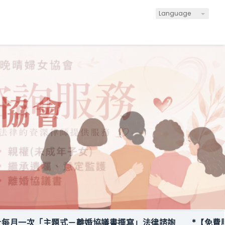
Language
一次「主題式－離婚協議書撰寫」法律諮詢
*【免費服務】