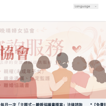
Language
次「主題式－離婚協議書撰寫」法律諮詢
*【免費服務】