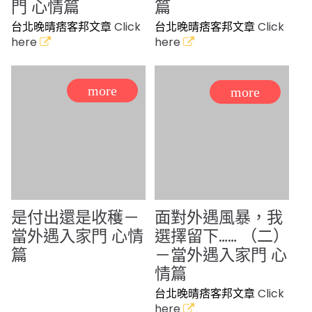
門 心情篇
篇
台北晚晴痞客邦文章
Click
台北晚晴痞客邦文章
Click
here
here
是付出還是收穫－
面對外遇風暴，我
當外遇入家門 心情
選擇留下…… （二）
篇
－當外遇入家門 心
情篇
台北晚晴痞客邦文章
Click
here