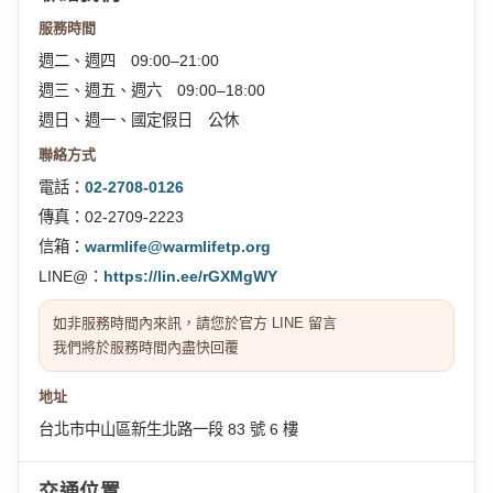
服務時間
週二、週四 09:00–21:00
週三、週五、週六 09:00–18:00
週日、週一、國定假日 公休
聯絡方式
電話：
02-2708-0126
傳真：02-2709-2223
信箱：
warmlife@warmlifetp.org
LINE@：
https://lin.ee/rGXMgWY
如非服務時間內來訊，請您於官方 LINE 留言
我們將於服務時間內盡快回覆
地址
台北市中山區新生北路一段 83 號 6 樓
交通位置