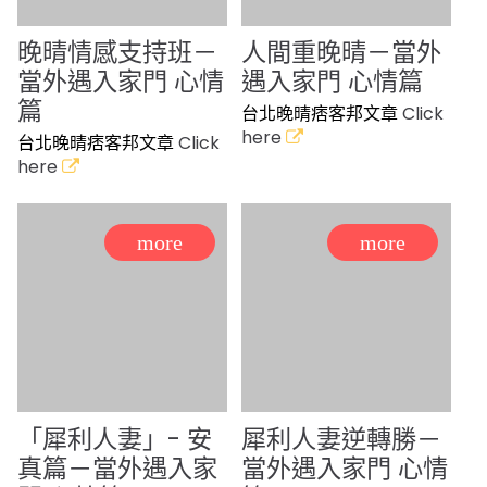
晚晴情感支持班－
人間重晚晴－當外
當外遇入家門 心情
遇入家門 心情篇
篇
台北晚晴痞客邦文章
Click
here
台北晚晴痞客邦文章
Click
here
「犀利人妻」- 安
犀利人妻逆轉勝－
真篇－當外遇入家
當外遇入家門 心情