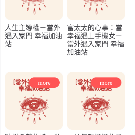
人生主導權－當外
富太太的心事：當
遇入家門 幸福加油
幸福遇上手機女－
站
當外遇入家門 幸福
加油站