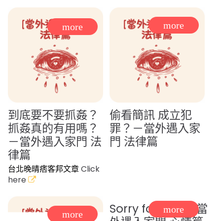
到底要不要抓姦？
偷看簡訊 成立犯
抓姦真的有用嗎？
罪？－當外遇入家
－當外遇入家門 法
門 法律篇
律篇
台北晚晴痞客邦文章
Click
here
Sorry for Late－當