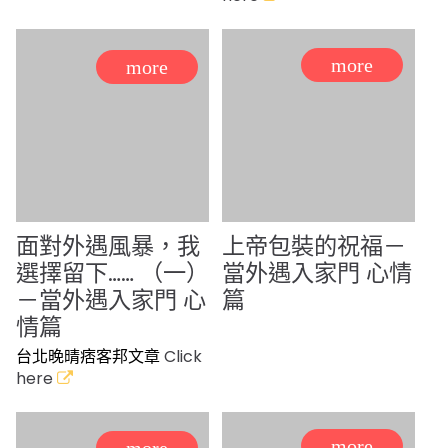
面對外遇風暴，我
上帝包裝的祝福－
選擇留下…… （一）
當外遇入家門 心情
－當外遇入家門 心
篇
情篇
台北晚晴痞客邦文章
Click
here