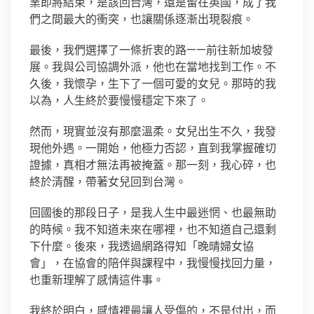
業即將結束，是該回台灣，還是留在英國，成了我
們之間最大的衝突，也讓關係逐漸出現裂痕。
最後，我們選擇了一條折衷的路——前往新加坡發
展。我與公司協調外派，他也在當地找到工作。不
久後，我懷孕，生下了一個可愛的女兒。那時的我
以為，人生終於要慢慢穩定下來了。
然而，現實並沒有那麼溫柔。女兒出生不久，我發
現他外遇。一開始，他極力否認，直到我掌握確切
證據，真相才無法再被掩蓋。那一刻，我心碎，也
終於清醒，帶著女兒回到台灣。
回國後的那段日子，是我人生中最迷惘、也最無助
的時候。我不知道未來在哪裡，也不知道自己還剩
下什麼。後來，我透過網路得知「晚晴婦女協
會」，在協會的陪伴與課程中，我慢慢找回力量，
也重新理解了感情這件事。
我終於明白，感情裡最讓人受傷的，不是付出，而